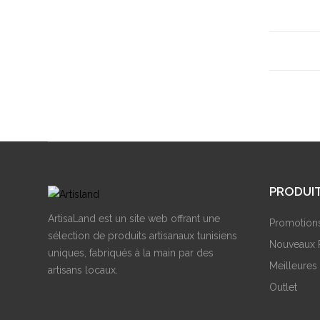
PRODUI
ArtisaLand est un site web offrant une
Promotion
sélection de produits artisanaux tunisiens
Nouveaux 
uniques, fabriqués à la main par des
Meilleures
artisans locaux.
Outlet