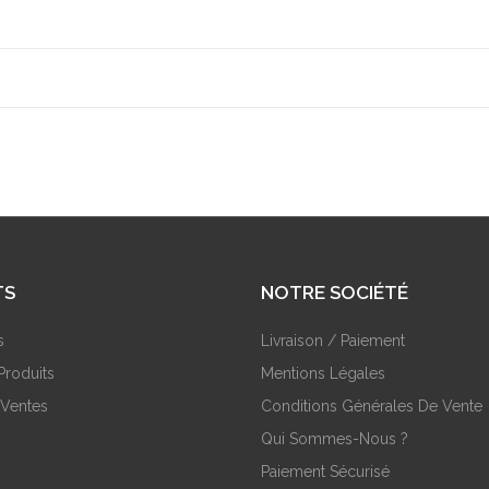
TS
NOTRE SOCIÉTÉ
s
Livraison / Paiement
Produits
Mentions Légales
 Ventes
Conditions Générales De Vente
Qui Sommes-Nous ?
Paiement Sécurisé