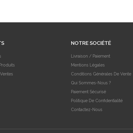
TS
NOTRE SOCIÉTÉ
s
Livraison / Paiement
Produits
Mentions Légales
 Ventes
Conditions Générales De Vente
Qui Sommes-Nous ?
Paiement Sécurisé
Politique De Confidentialité
Contactez-Nous