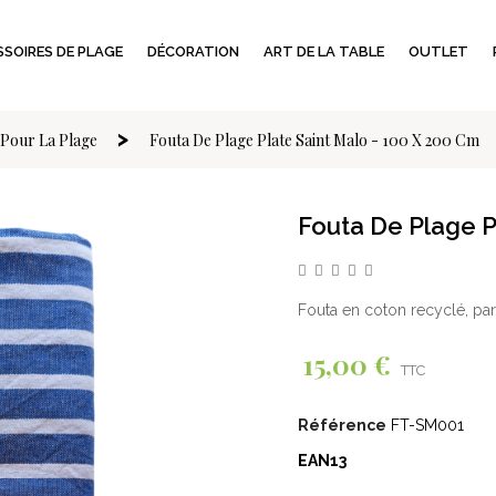
SOIRES DE PLAGE
DÉCORATION
ART DE LA TABLE
OUTLET
Pour La Plage
Fouta De Plage Plate Saint Malo - 100 X 200 Cm
Fouta De Plage P
Fouta en coton recyclé, par
15,00 €
TTC
Référence
FT-SM001
EAN13