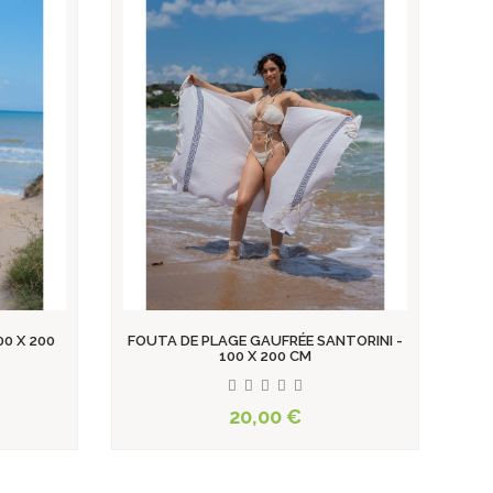
TORINI -
FOUTA DE PLAGE NID D'ABEILLE MALIBU
FO
100 X 200 CM
16,00 €
View product
View product