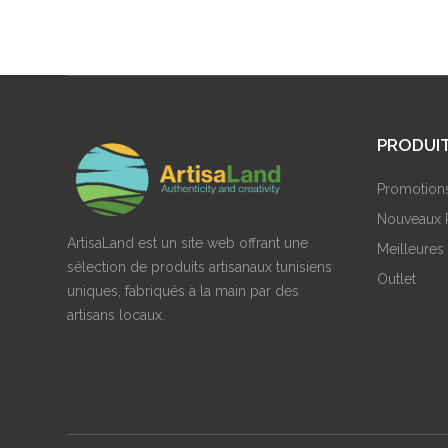
PRODUI
Promotion
Nouveaux 
ArtisaLand est un site web offrant une
Meilleures
sélection de produits artisanaux tunisiens
Outlet
uniques, fabriqués à la main par des
artisans locaux.