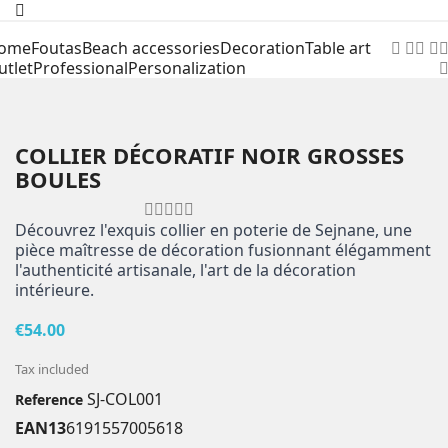
ome
Foutas
Beach accessories
Decoration
Table art
utlet
Professional
Personalization
COLLIER DÉCORATIF NOIR GROSSES
BOULES
Découvrez l'exquis collier en poterie de Sejnane, une
pièce maîtresse de décoration fusionnant élégamment
l'authenticité artisanale, l'art de la décoration
intérieure.
€54.00
Tax included
SJ-COL001
Reference
EAN13
6191557005618